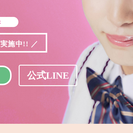
象
施中!! ／
公式LINE