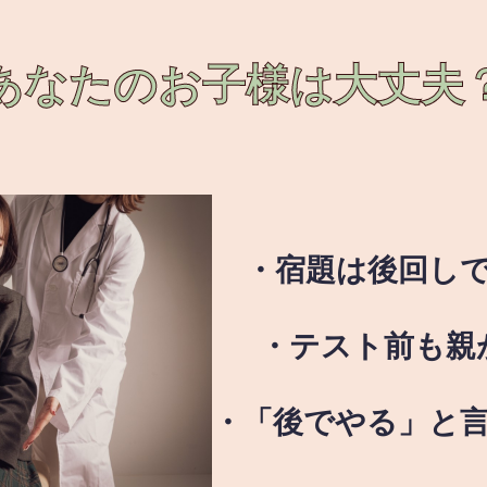
あなたのお子様は
大丈夫
・宿題は後回し
・テスト前も親
・「後でやる」と