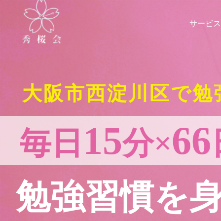
サービス
大阪市西淀川区で勉
15
66
毎日
分×
勉強習慣を