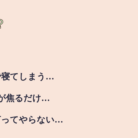
？
で寝てしまう…
が焦るだけ…
言ってやらない…