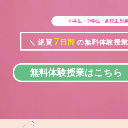
小学生・中学生・高校生
対
7
＼ 絶賛
日間
の無料体験授業実
無料体験授業はこちら