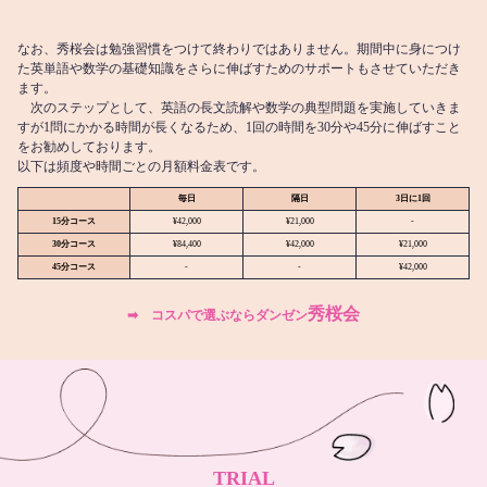
なお、秀桜会は勉強習慣をつけて終わりではありません。期間中に身につけ
た英単語や数学の基礎知識をさらに伸ばすためのサポートもさせていただき
ます。
次のステップとして、英語の長文読解や数学の典型問題を実施していきま
すが1問にかかる時間が長くなるため、1回の時間を30分や45分に伸ばすこと
をお勧めしております。
以下は頻度や時間ごとの月額料金表です。
毎日
隔日
3日に1回
15分コース
¥42,000
¥21,000
-
30分コース
¥84,400
¥42,000
¥21,000
45分コース
-
-
¥42,000
秀桜会
➡︎ コスパで選ぶならダンゼン
TRIAL