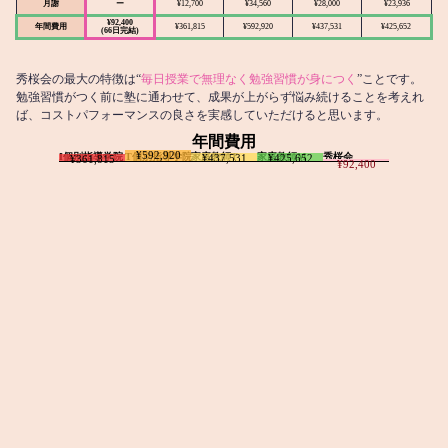
月謝
ー
¥12,700
¥34,560
¥28,000
¥23,936
¥92,400
年間費用
¥361,815
¥592,920
¥437,531
¥425,652
(66日完結)
秀桜会の最大の特徴は“
毎日授業で無理なく勉強習慣が身につく
”ことです。
勉強習慣がつく前に塾に通わせて、成果が上がらず悩み続けることを考えれ
ば、コストパフォーマンスの良さを実感していただけると思います。
年間費用
¥592,920
I個別指導学院
T個別指導学院
家庭教師T
家庭教師M
秀桜会
¥437,531
¥425,652
¥361,815
¥92,400