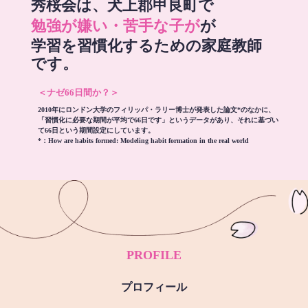
秀桜会は、犬上郡甲良町で
勉強が嫌い・苦手な子が
が
学習を習慣化するための家庭教師
です。
＜ナゼ66日間か？＞
2010年にロンドン大学のフィリッパ・ラリー博士が発表した論文*のなかに、
「習慣化に必要な期間が平均で66日です」というデータがあり、それに基づい
て66日という期間設定にしています。
*：
How are habits formed: Modeling habit formation in the real world
PROFILE
プロフィール