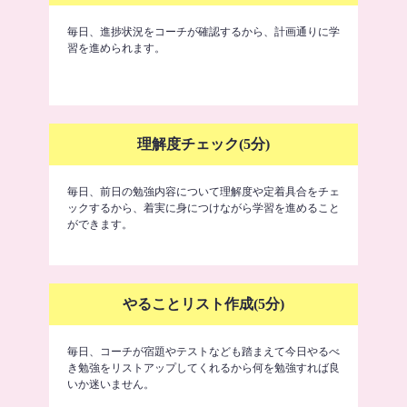
毎日、進捗状況をコーチが確認するから、計画通りに学
習を進められます。
理解度チェック(5分)
毎日、前日の勉強内容について理解度や定着具合をチェ
ックするから、着実に身につけながら学習を進めること
ができます。
やることリスト作成(5分)
毎日、コーチが宿題やテストなども踏まえて今日やるべ
き勉強をリストアップしてくれるから何を勉強すれば良
いか迷いません。