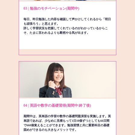
03 | 勉強のモチベーション(期間中)
毎日、昨日勉強した内容を確認して声かけしてくれるから「明日
も頑張ろう」と思えます。
詳しく学習状況を把握してくれているのがわかっているからこ
そ、たまに言われるよりも断然やる気が出ます。
04 | 英語や数学の基礎習得(期間中/終了後)
期間中は、英単語の学習や数学の基礎問題演習を実施します。英
単語であれば、少なめに見積もって1日10個ずつとしても66日間
で660個覚えることができます。勉強習慣と共に重要科目の基礎
固めができるのも大きなメリットです。