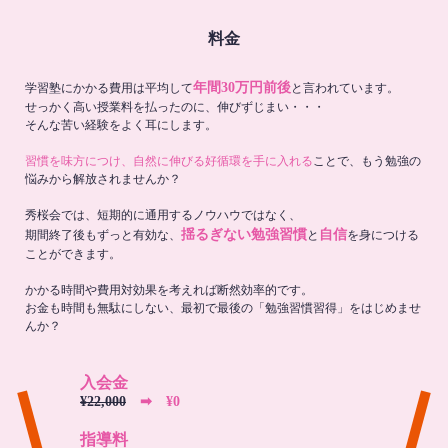
料金
年間30万円前後
学習塾にかかる費用は平均して
と言われています。
せっかく高い授業料を払ったのに、伸びずじまい・・・
そんな苦い経験をよく耳にします。
習慣を味方につけ、自然に伸びる好循環を手に入れる
ことで、もう勉強の
悩みから解放されませんか？
秀桜会では、短期的に通用するノウハウではなく、
揺るぎない勉強習慣
自信
期間終了後もずっと有効な、
と
を身につける
ことができます。
かかる時間や費用対効果を考えれば断然効率的です。
お金も時間も無駄にしない、最初で最後の「勉強習慣習得」をはじめませ
んか？
入会金
¥22,000
➡︎ ¥0
指導料