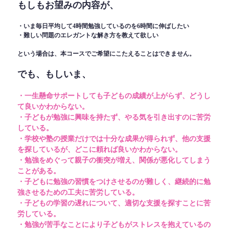
もしもお望みの内容が、
・いま毎日平均して4時間勉強しているのを6時間に伸ばしたい
・難しい問題のエレガントな解き方を教えて欲しい
という場合は、本コースでご希望にこたえることはできません。
でも、もしいま、
・一生懸命サポートしても子どもの成績が上がらず、どうし
て良いかわからない。
・子どもが勉強に興味を持たず、やる気を引き出すのに苦労
している。
・学校や塾の授業だけでは十分な成果が得られず、他の支援
を探しているが、どこに頼れば良いかわからない。
・勉強をめぐって親子の衝突が増え、関係が悪化してしまう
ことがある。
・子どもに勉強の習慣をつけさせるのが難しく、継続的に勉
強させるための工夫に苦労している。
・子どもの学習の遅れについて、適切な支援を探すことに苦
労している。
・勉強が苦手なことにより子どもがストレスを抱えているの