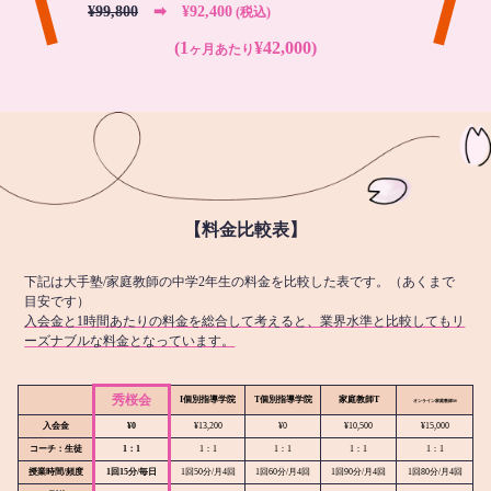
¥99,800
➡︎ ¥92,400
(税込)
(1
¥42,000)
ヶ月あたり
【料金比較表】
下記は大手塾/家庭教師の中学2年生の料金を比較した表です。（あくまで
目安です）
入会金と1時間あたりの料金を総合して考えると、業界水準と比較してもリ
ーズナブルな料金となっています。
秀桜会
I個別指導学院
T個別指導学院
家庭教師T
オンライン
家庭教師M
入会金
¥0
¥13,200
¥0
¥10,500
¥15,000
コーチ：生徒
1：1
1：1
1：1
1：1
1：1
授業時間/頻度
1回15分/毎日
1回50分/月4回
1回60分/月4回
1回90分/月4回
1回80分/月4回