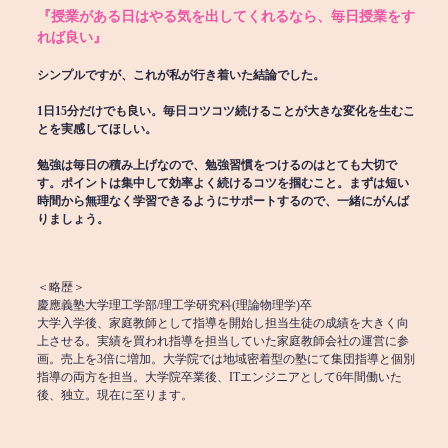
『授業がある日はやる気を出してくれるなら、毎日授業をす
れば良い』
シンプルですが、これが私が行き着いた結論でした。
1日15分だけでも良い。毎日コツコツ続けることが大きな変化を生むこ
とを実感してほしい。
勉強は毎日の積み上げなので、勉強習慣をつけるのはとても大切で
す。ポイントは集中して効率よく続けるコツを掴むこと。まずは短い
時間から無理なく学習できるようにサポートするので、一緒にがんば
りましょう。
＜略歴＞
慶應義塾大学理工学部/理工学研究科(理論物理学)卒
大学入学後、家庭教師として指導を開始し担当生徒の成績を大きく向
上させる。実績を買われ指導を担当していた家庭教師会社の運営に参
画。売上を3倍に増加。大学院では地域密着型の塾にて集団指導と個別
指導の両方を担当。大学院卒業後、ITエンジニアとして6年間働いた
後、独立。現在に至ります。