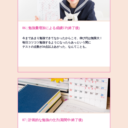
06 | 勉強量増加による成績UP(終了後)
今まであまり勉強できてなかったからこそ、伸び代は無限大！
毎日コツコツ勉強するようになったらあっという間に
テストの点数が20点以上あがった、なんてことも。
07 | 計画的な勉強の仕方(期間中/終了後)