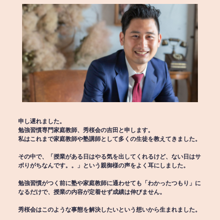
申し遅れました。
勉強習慣専門家庭教師、秀桜会の吉田と申します。
私はこれまで家庭教師や塾講師として多くの生徒を教えてきました。
その中で、「授業がある日はやる気を出してくれるけど、ない日はサ
ボりがちなんです。。」という親御様の声をよく耳にしました。
勉強習慣がつく前に塾や家庭教師に通わせても「わかったつもり」に
なるだけで、授業の内容が定着せず成績は伸びません。
秀桜会はこのような事態を解決したいという想いから生まれました。