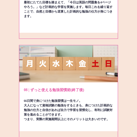
最初にたてた目標を踏まえて、「今日は英語の問題集を4ページ
やろう。」など計画的な学習を実施します。毎日これを繰り返す
ことで、自然と目標から逆算した計画的な勉強の仕方が身につき
ます。
08 | ずっと使える勉強習慣術(終了後)
66日間で身につけた勉強習慣は一生モノ。
大人になって資格試験の勉強をするときも、身につけた計画的な
勉強の仕方と自信があれば自力で学習を習慣化し、有利に試験対
策を進めることができます。
つまり、実際の実施期間以上にそのメリットは大きいのです。