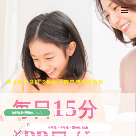
犬上郡甲良町で勉強習慣専門家庭教師
15
毎日
分
無料体験授業はこちら
公式LINE
66
×
日で
小学生・中学生・高校生
対象