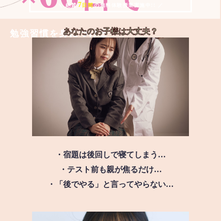
7
＼ 絶賛
日間
の無料体験授業実施中!! ／
あなたのお子様は
大丈夫？
勉強習慣を身につける
・宿題は後回しで寝てしまう…
・テスト前も親が焦るだけ…
・「後でやる」と言ってやらない…