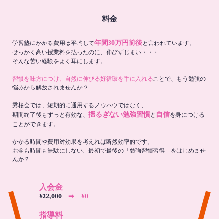
料金
年間30万円前後
学習塾にかかる費用は平均して
と言われています。
せっかく高い授業料を払ったのに、伸びずじまい・・・
そんな苦い経験をよく耳にします。
習慣を味方につけ、自然に伸びる好循環を手に入れる
ことで、もう勉強の
悩みから解放されませんか？
秀桜会では、短期的に通用するノウハウではなく、
揺るぎない勉強習慣
自信
期間終了後もずっと有効な、
と
を身につける
ことができます。
かかる時間や費用対効果を考えれば断然効率的です。
お金も時間も無駄にしない、最初で最後の「勉強習慣習得」をはじめませ
んか？
入会金
¥22,000
➡︎ ¥0
指導料