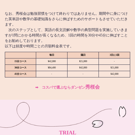
なお、秀桜会は勉強習慣をつけて終わりではありません。期間中に身につけ
た英単語や数学の基礎知識をさらに伸ばすためのサポートもさせていただき
ます。
次のステップとして、英語の長文読解や数学の典型問題を実施していきま
すが1問にかかる時間が長くなるため、1回の時間を30分や45分に伸ばすこと
をお勧めしております。
以下は頻度や時間ごとの月額料金表です。
毎日
隔日
3日に1回
15分コース
¥42,000
¥21,000
-
30分コース
¥84,400
¥42,000
¥21,000
45分コース
-
-
¥42,000
秀桜会
➡︎ コスパで選ぶならダンゼン
TRIAL