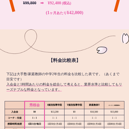
¥99,800
➡︎ ¥92,400
(税込)
(1
¥42,000)
ヶ月あたり
【料金比較表】
下記は大手塾/家庭教師の中学2年生の料金を比較した表です。（あくまで
目安です）
入会金と1時間あたりの料金を総合して考えると、業界水準と比較してもリ
ーズナブルな料金となっています。
秀桜会
I個別指導学院
T個別指導学院
家庭教師T
オンライン
家庭教師M
入会金
¥0
¥13,200
¥0
¥10,500
¥15,000
コーチ：生徒
1：1
1：1
1：1
1：1
1：1
授業時間/頻度
1回15分/毎日
1回50分/月4回
1回60分/月4回
1回90分/月4回
1回80分/月4回