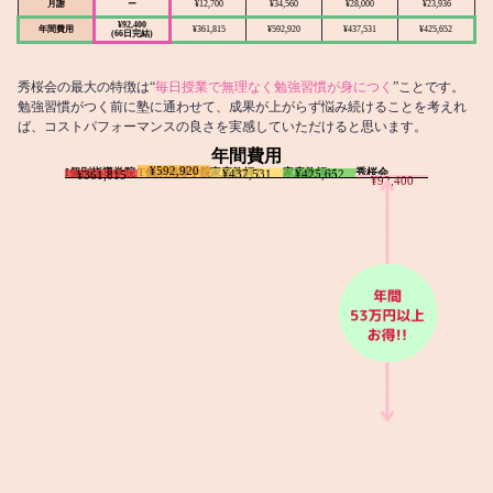
月謝
ー
¥12,700
¥34,560
¥28,000
¥23,936
¥92,400
年間費用
¥361,815
¥592,920
¥437,531
¥425,652
(66日完結)
秀桜会の最大の特徴は“
毎日授業で無理なく勉強習慣が身につく
”ことです。
勉強習慣がつく前に塾に通わせて、成果が上がらず悩み続けることを考えれ
ば、コストパフォーマンスの良さを実感していただけると思います。
年間費用
¥592,920
I個別指導学院
T個別指導学院
家庭教師T
家庭教師M
秀桜会
¥437,531
¥425,652
¥361,815
¥92,400