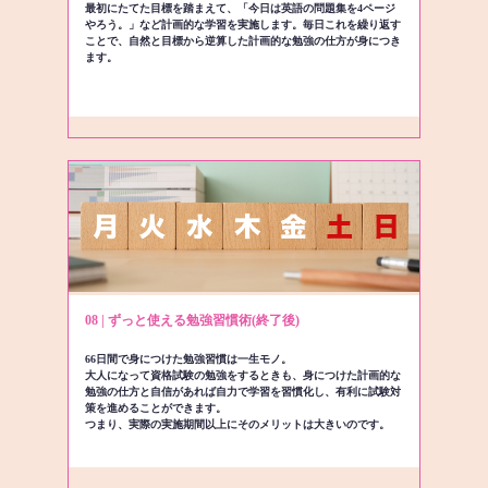
最初にたてた目標を踏まえて、「今日は英語の問題集を4ページ
やろう。」など計画的な学習を実施します。毎日これを繰り返す
ことで、自然と目標から逆算した計画的な勉強の仕方が身につき
ます。
08 | ずっと使える勉強習慣術(終了後)
66日間で身につけた勉強習慣は一生モノ。
大人になって資格試験の勉強をするときも、身につけた計画的な
勉強の仕方と自信があれば自力で学習を習慣化し、有利に試験対
策を進めることができます。
つまり、実際の実施期間以上にそのメリットは大きいのです。