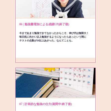
06 | 勉強量増加による成績UP(終了後)
今まであまり勉強できてなかったからこそ、伸び代は無限大！
毎日机に向かい以上勉強するようになったらあっという間に
テストの点数が20以上あがった、なんてことも。
07 | 計画的な勉強の仕方(期間中/終了後)