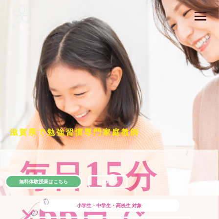
滋賀県で勉強習慣専門家庭教師
15
毎日
分
無料体験授業はこちら
公式LINE
66
×
日で
小学生・中学生・高校生
対象