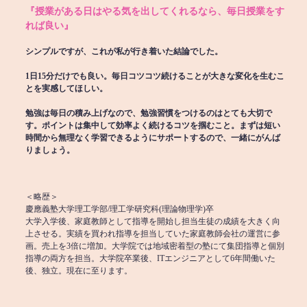
『授業がある日はやる気を出してくれるなら、毎日授業をす
れば良い』
シンプルですが、これが私が行き着いた結論でした。
1日15分だけでも良い。毎日コツコツ続けることが大きな変化を生むこ
とを実感してほしい。
勉強は毎日の積み上げなので、勉強習慣をつけるのはとても大切で
す。ポイントは集中して効率よく続けるコツを掴むこと。まずは短い
時間から無理なく学習できるようにサポートするので、一緒にがんば
りましょう。
＜略歴＞
慶應義塾大学理工学部/理工学研究科(理論物理学)卒
大学入学後、家庭教師として指導を開始し担当生徒の成績を大きく向
上させる。実績を買われ指導を担当していた家庭教師会社の運営に参
画。売上を3倍に増加。大学院では地域密着型の塾にて集団指導と個別
指導の両方を担当。大学院卒業後、ITエンジニアとして6年間働いた
後、独立。現在に至ります。