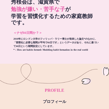
秀桜会は、滋賀県で
勉強が嫌い・苦手な子
が
学習を習慣化するための家庭教師
です。
＜ナゼ66日間か？＞
2010年にロンドン大学のフィリッパ・ラリー博士が発表した論文*のなかに、
「習慣化に必要な期間が平均で66日です」というデータがあり、それに基づい
て66日という期間設定にしています。
*：
How are habits formed: Modeling habit formation in the real world
PROFILE
プロフィール