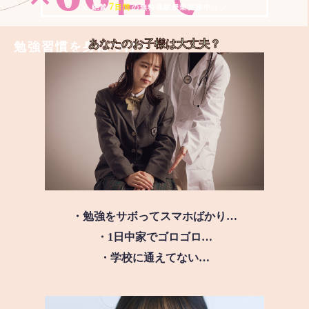
7
＼ 絶賛
日間
の無料体験授業実施中!! ／
あなたのお子様は
大丈夫？
勉強習慣を身につける
・勉強をサボってスマホばかり…
・1日中家でゴロゴロ…
・学校に通えてない…