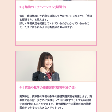
03 | 勉強のモチベーション(期間中)
毎日、昨日勉強した内容を確認して声かけしてくれるから「明日
も頑張ろう」と思えます。
詳しく学習状況を把握してくれているのがわかっているからこ
そ、たまに言われるよりも断然やる気が出ます。
04 | 英語や数学の基礎習得(期間中/終了後)
期間中は、英単語の学習や数学の基礎問題演習を実施します。英
単語であれば、少なめに見積もって1日10個ずつとしても66日間
で660個覚えることができます。勉強習慣と共に重要科目の基礎
固めができるのも大きなメリットです。