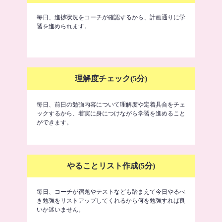
毎日、進捗状況をコーチが確認するから、計画通りに学
習を進められます。
理解度チェック(5分)
毎日、前日の勉強内容について理解度や定着具合をチェ
ックするから、着実に身につけながら学習を進めること
ができます。
やることリスト作成(5分)
毎日、コーチが宿題やテストなども踏まえて今日やるべ
き勉強をリストアップしてくれるから何を勉強すれば良
いか迷いません。