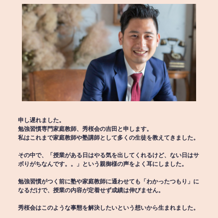
申し遅れました。
勉強習慣専門家庭教師、秀桜会の吉田と申します。
私はこれまで家庭教師や塾講師として多くの生徒を教えてきました。
その中で、「授業がある日はやる気を出してくれるけど、ない日はサ
ボりがちなんです。。」という親御様の声をよく耳にしました。
勉強習慣がつく前に塾や家庭教師に通わせても「わかったつもり」に
なるだけで、授業の内容が定着せず成績は伸びません。
秀桜会はこのような事態を解決したいという想いから生まれました。