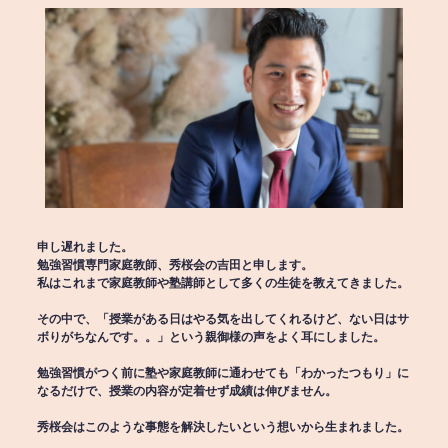
申し遅れました。
勉強習慣専門家庭教師、秀桜会の吉田と申します。
私はこれまで家庭教師や塾講師として多くの生徒を教えてきました。
その中で、「授業がある日はやる気を出してくれるけど、ない日はサ
ボりがちなんです。。」という親御様の声をよく耳にしました。
勉強習慣がつく前に塾や家庭教師に通わせても「わかったつもり」に
なるだけで、授業の内容が定着せず成績は伸びません。
秀桜会はこのような事態を解決したいという想いから生まれました。