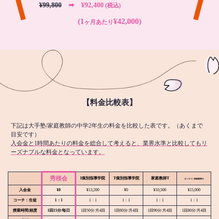
¥99,800
➡︎ ¥92,400
(税込)
(1
¥42,000)
ヶ月あたり
【料金比較表】
下記は大手塾/家庭教師の中学2年生の料金を比較した表です。（あくまで
目安です）
入会金と1時間あたりの料金を総合して考えると、業界水準と比較してもリ
ーズナブルな料金となっています。
秀桜会
I個別指導学院
T個別指導学院
家庭教師T
オンライン
家庭教師M
入会金
¥0
¥13,200
¥0
¥10,500
¥15,000
コーチ：生徒
1：1
1：1
1：1
1：1
1：1
授業時間/頻度
1回15分/毎日
1回50分/月4回
1回60分/月4回
1回90分/月4回
1回80分/月4回