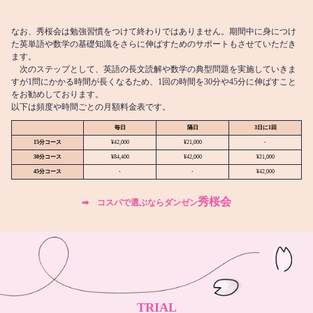
なお、秀桜会は勉強習慣をつけて終わりではありません。期間中に身につけ
た英単語や数学の基礎知識をさらに伸ばすためのサポートもさせていただき
ます。
次のステップとして、英語の長文読解や数学の典型問題を実施していきま
すが1問にかかる時間が長くなるため、1回の時間を30分や45分に伸ばすこと
をお勧めしております。
以下は頻度や時間ごとの月額料金表です。
毎日
隔日
3日に1回
15分コース
¥42,000
¥21,000
-
30分コース
¥84,400
¥42,000
¥21,000
45分コース
-
-
¥42,000
秀桜会
➡︎ コスパで選ぶならダンゼン
TRIAL