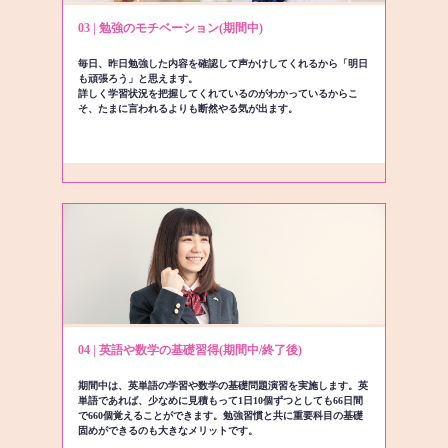
03 | 勉強のモチベーション(期間中)
毎日、昨日勉強した内容を確認して声かけしてくれるから「明日
も頑張ろう」と思えます。
詳しく学習状況を把握してくれているのがわかっているからこ
そ、たまに言われるよりも断然やる気が出ます。
04 | 英語や数学の基礎習得(期間中/終了後)
期間中は、英単語の学習や数学の基礎問題演習を実施します。英
単語であれば、少なめに見積もって1日10個ずつとしても66日間
で660個覚えることができます。勉強習慣と共に重要科目の基礎
固めができるのも大きなメリットです。