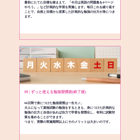
最初にたてた目標を踏まえて、「今日は英語の問題集を4ページ
やろう。」など計画的な学習を実施します。毎日これを繰り返す
ことで、自然と目標から逆算した計画的な勉強の仕方が身につき
ます。
08 | ずっと使える勉強習慣術(終了後)
66日間で身につけた勉強習慣は一生モノ。
大人になって資格試験の勉強をするときも、身につけた計画的な
勉強の仕方と自信があれば自力で学習を習慣化し、有利に試験対
策を進めることができます。
つまり、実際の実施期間以上にそのメリットは大きいのです。