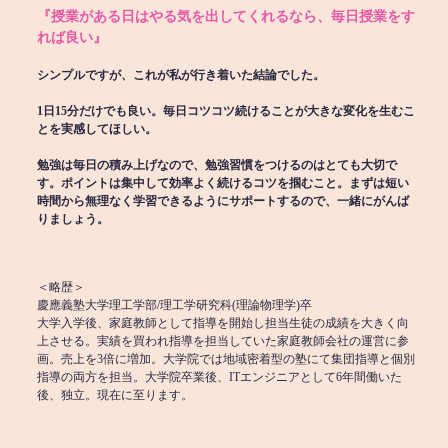
『授業がある日はやる気を出してくれるなら、毎日授業をす
れば良い』
シンプルですが、これが私が行き着いた結論でした。
1日15分だけでも良い。毎日コツコツ続けることが大きな変化を生むこ
とを実感してほしい。
勉強は毎日の積み上げなので、勉強習慣をつけるのはとても大切で
す。ポイントは集中して効率よく続けるコツを掴むこと。まずは短い
時間から無理なく学習できるようにサポートするので、一緒にがんば
りましょう。
＜略歴＞
慶應義塾大学理工学部/理工学研究科(理論物理学)卒
大学入学後、家庭教師として指導を開始し担当生徒の成績を大きく向
上させる。実績を買われ指導を担当していた家庭教師会社の運営に参
画。売上を3倍に増加。大学院では地域密着型の塾にて集団指導と個別
指導の両方を担当。大学院卒業後、ITエンジニアとして6年間働いた
後、独立。現在に至ります。