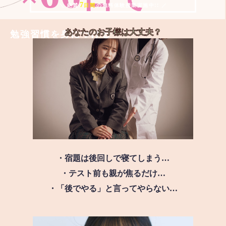
7
＼ 絶賛
日間
の無料体験授業実施中!! ／
あなたのお子様は
大丈夫？
勉強習慣を身につける
・宿題は後回しで寝てしまう…
・テスト前も親が焦るだけ…
・「後でやる」と言ってやらない…