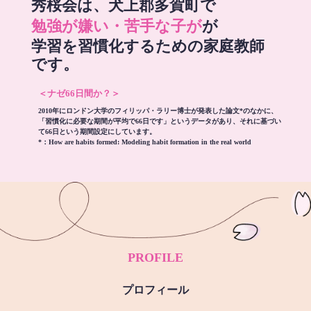
秀桜会は、犬上郡多賀町で
勉強が嫌い・苦手な子が
が
学習を習慣化するための家庭教師
です。
＜ナゼ66日間か？＞
2010年にロンドン大学のフィリッパ・ラリー博士が発表した論文*のなかに、
「習慣化に必要な期間が平均で66日です」というデータがあり、それに基づい
て66日という期間設定にしています。
*：
How are habits formed: Modeling habit formation in the real world
PROFILE
プロフィール