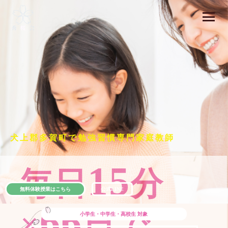
犬上郡多賀町で勉強習慣専門家庭教師
15
毎日
分
無料体験授業はこちら
公式LINE
66
×
日で
小学生・中学生・高校生
対象