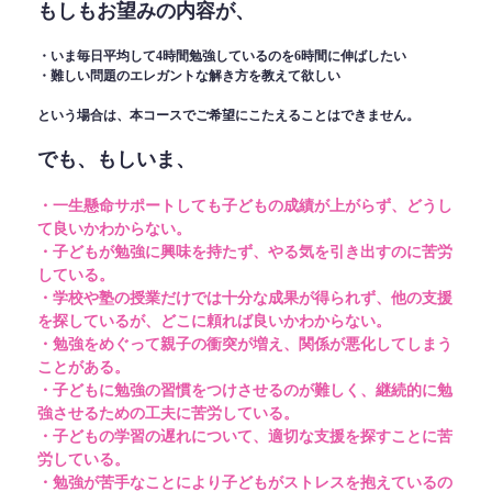
もしもお望みの内容が、
・いま毎日平均して4時間勉強しているのを6時間に伸ばしたい
・難しい問題のエレガントな解き方を教えて欲しい
という場合は、本コースでご希望にこたえることはできません。
でも、もしいま、
・一生懸命サポートしても子どもの成績が上がらず、どうし
て良いかわからない。
・子どもが勉強に興味を持たず、やる気を引き出すのに苦労
している。
・学校や塾の授業だけでは十分な成果が得られず、他の支援
を探しているが、どこに頼れば良いかわからない。
・勉強をめぐって親子の衝突が増え、関係が悪化してしまう
ことがある。
・子どもに勉強の習慣をつけさせるのが難しく、継続的に勉
強させるための工夫に苦労している。
・子どもの学習の遅れについて、適切な支援を探すことに苦
労している。
・勉強が苦手なことにより子どもがストレスを抱えているの