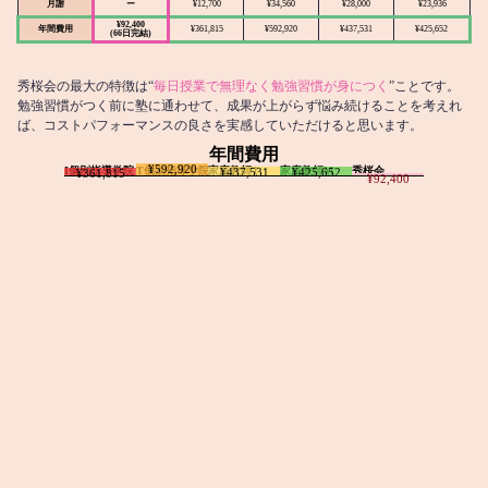
月謝
ー
¥12,700
¥34,560
¥28,000
¥23,936
¥92,400
年間費用
¥361,815
¥592,920
¥437,531
¥425,652
(66日完結)
秀桜会の最大の特徴は“
毎日授業で無理なく勉強習慣が身につく
”ことです。
勉強習慣がつく前に塾に通わせて、成果が上がらず悩み続けることを考えれ
ば、コストパフォーマンスの良さを実感していただけると思います。
年間費用
¥592,920
I個別指導学院
T個別指導学院
家庭教師T
家庭教師M
秀桜会
¥437,531
¥425,652
¥361,815
¥92,400