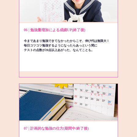
06 | 勉強量増加による成績UP(終了後)
今まであまり勉強できてなかったからこそ、伸び代は無限大！
毎日コツコツ勉強するようになったらあっという間に
テストの点数が20点以上あがった、なんてことも。
07 | 計画的な勉強の仕方(期間中/終了後)