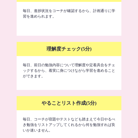
毎日、進捗状況をコーチが確認するから、計画通りに学
習を進められます。
理解度チェック(5分)
毎日、前日の勉強内容について理解度や定着具合をチェ
ックするから、着実に身につけながら学習を進めること
ができます。
やることリスト作成(5分)
毎日、コーチが宿題やテストなども踏まえて今日やるべ
き勉強をリストアップしてくれるから何を勉強すれば良
いか迷いません。