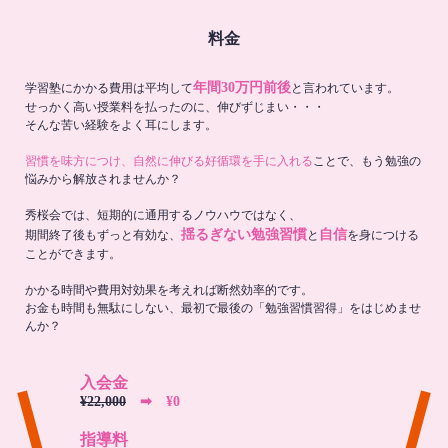
料金
年間30万円前後
学習塾にかかる費用は平均して
と言われています。
せっかく高い授業料を払ったのに、伸びずじまい・・・
そんな苦い経験をよく耳にします。
習慣を味方につけ、自然に伸びる好循環を手に入れる
ことで、もう勉強の
悩みから解放されませんか？
秀桜会では、短期的に通用するノウハウではなく、
揺るぎない勉強習慣
自信
期間終了後もずっと有効な、
と
を身につける
ことができます。
かかる時間や費用対効果を考えれば断然効率的です。
お金も時間も無駄にしない、最初で最後の「勉強習慣習得」をはじめませ
んか？
入会金
¥22,000
➡︎ ¥0
指導料