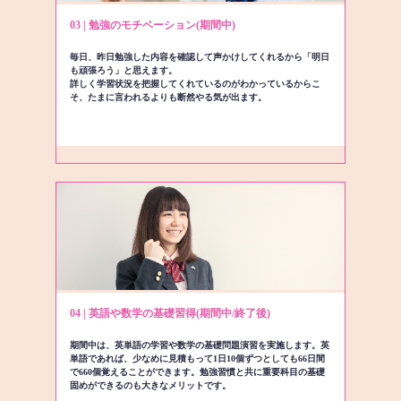
03 | 勉強のモチベーション(期間中)
毎日、昨日勉強した内容を確認して声かけしてくれるから「明日
も頑張ろう」と思えます。
詳しく学習状況を把握してくれているのがわかっているからこ
そ、たまに言われるよりも断然やる気が出ます。
04 | 英語や数学の基礎習得(期間中/終了後)
期間中は、英単語の学習や数学の基礎問題演習を実施します。英
単語であれば、少なめに見積もって1日10個ずつとしても66日間
で660個覚えることができます。勉強習慣と共に重要科目の基礎
固めができるのも大きなメリットです。