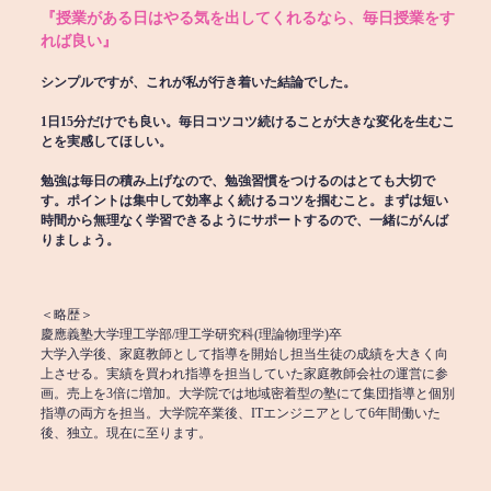
『授業がある日はやる気を出してくれるなら、毎日授業をす
れば良い』
シンプルですが、これが私が行き着いた結論でした。
1日15分だけでも良い。毎日コツコツ続けることが大きな変化を生むこ
とを実感してほしい。
勉強は毎日の積み上げなので、勉強習慣をつけるのはとても大切で
す。ポイントは集中して効率よく続けるコツを掴むこと。まずは短い
時間から無理なく学習できるようにサポートするので、一緒にがんば
りましょう。
＜略歴＞
慶應義塾大学理工学部/理工学研究科(理論物理学)卒
大学入学後、家庭教師として指導を開始し担当生徒の成績を大きく向
上させる。実績を買われ指導を担当していた家庭教師会社の運営に参
画。売上を3倍に増加。大学院では地域密着型の塾にて集団指導と個別
指導の両方を担当。大学院卒業後、ITエンジニアとして6年間働いた
後、独立。現在に至ります。