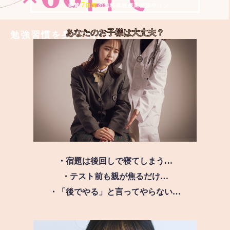
7
＼ 絶賛
日間
の無料体験授業実施中!! ／
あなたのお子様は
大丈夫？
勉強習慣を身につける
・宿題は後回しで寝てしまう…
・テスト前も親が焦るだけ…
・「後でやる」と言ってやらない…