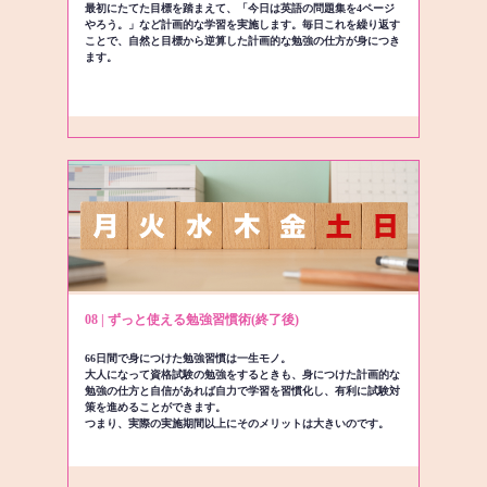
最初にたてた目標を踏まえて、「今日は英語の問題集を4ページ
やろう。」など計画的な学習を実施します。毎日これを繰り返す
ことで、自然と目標から逆算した計画的な勉強の仕方が身につき
ます。
08 | ずっと使える勉強習慣術(終了後)
66日間で身につけた勉強習慣は一生モノ。
大人になって資格試験の勉強をするときも、身につけた計画的な
勉強の仕方と自信があれば自力で学習を習慣化し、有利に試験対
策を進めることができます。
つまり、実際の実施期間以上にそのメリットは大きいのです。