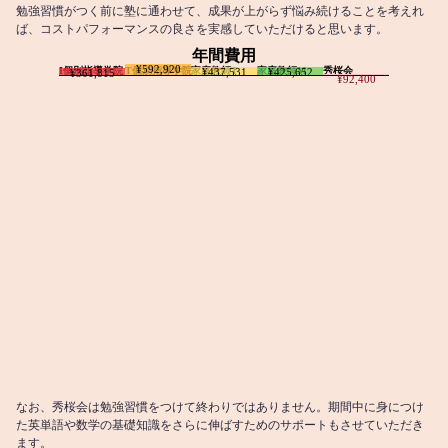
勉強習慣がつく前に塾に通わせて、成果が上がらず悩み続けることを考えれ
ば、コストパフォーマンスの良さを実感していただけると思います。
年間費用
¥592,920
I個別指導学院
T個別指導学院
家庭教師T
家庭教師M
秀桜会
¥437,531
¥425,652
¥361,815
¥92,400
なお、秀桜会は勉強習慣をつけて終わりではありません。期間中に身につけ
た英単語や数学の基礎知識をさらに伸ばすためのサポートもさせていただき
ます。