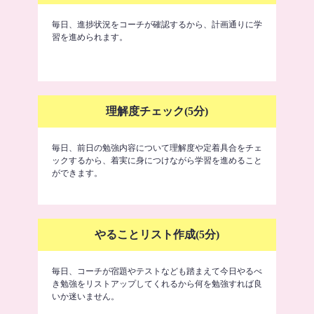
毎日、進捗状況をコーチが確認するから、計画通りに学
習を進められます。
理解度チェック(5分)
毎日、前日の勉強内容について理解度や定着具合をチェ
ックするから、着実に身につけながら学習を進めること
ができます。
やることリスト作成(5分)
毎日、コーチが宿題やテストなども踏まえて今日やるべ
き勉強をリストアップしてくれるから何を勉強すれば良
いか迷いません。