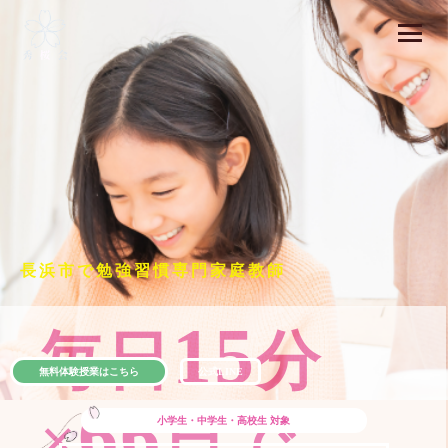
長浜市で勉強習慣専門家庭教師
15
毎日
分
無料体験授業はこちら
公式LINE
66
×
日で
小学生・中学生・高校生
対象