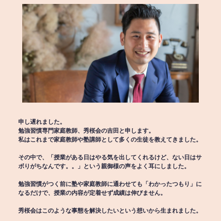
申し遅れました。
勉強習慣専門家庭教師、秀桜会の吉田と申します。
私はこれまで家庭教師や塾講師として多くの生徒を教えてきました。
その中で、「授業がある日はやる気を出してくれるけど、ない日はサ
ボりがちなんです。。」という親御様の声をよく耳にしました。
勉強習慣がつく前に塾や家庭教師に通わせても「わかったつもり」に
なるだけで、授業の内容が定着せず成績は伸びません。
秀桜会はこのような事態を解決したいという想いから生まれました。