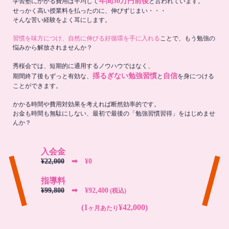
年間30万円前後
学習塾にかかる費用は平均して
と言われています。
せっかく高い授業料を払ったのに、伸びずじまい・・・
そんな苦い経験をよく耳にします。
習慣を味方につけ、自然に伸びる好循環を手に入れる
ことで、もう勉強の
悩みから解放されませんか？
秀桜会では、短期的に通用するノウハウではなく、
揺るぎない勉強習慣
自信
期間終了後もずっと有効な、
と
を身につける
ことができます。
かかる時間や費用対効果を考えれば断然効率的です。
お金も時間も無駄にしない、最初で最後の「勉強習慣習得」をはじめませ
んか？
入会金
¥22,000
➡︎ ¥0
指導料
¥99,800
➡︎ ¥92,400
(税込)
(1
¥42,000)
ヶ月あたり