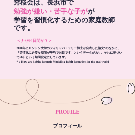
秀桜会は、長浜市で
勉強が嫌い・苦手な子が
が
学習を習慣化するための家庭教師
です。
＜ナゼ66日間か？＞
2010年にロンドン大学のフィリッパ・ラリー博士が発表した論文*のなかに、
「習慣化に必要な期間が平均で66日です」というデータがあり、それに基づい
て66日という期間設定にしています。
*：
How are habits formed: Modeling habit formation in the real world
PROFILE
プロフィール