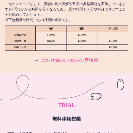
次のステップとして、英語の長文読解や数学の典型問題を実施していきま
すが1問にかかる時間が長くなるため、1回の時間を30分や45分に伸ばすこと
をお勧めしております。
以下は頻度や時間ごとの月額料金表です。
毎日
隔日
3日に1回
15分コース
¥42,000
¥21,000
-
30分コース
¥84,400
¥42,000
¥21,000
45分コース
-
-
¥42,000
秀桜会
➡︎ コスパで選ぶならダンゼン
TRIAL
無料体験授業