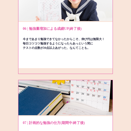
06 | 勉強量増加による成績UP(終了後)
今まであまり勉強できてなかったからこそ、伸び代は無限大！
毎日コツコツ勉強するようになったらあっという間に
テストの点数が20点以上あがった、なんてことも。
07 | 計画的な勉強の仕方(期間中/終了後)