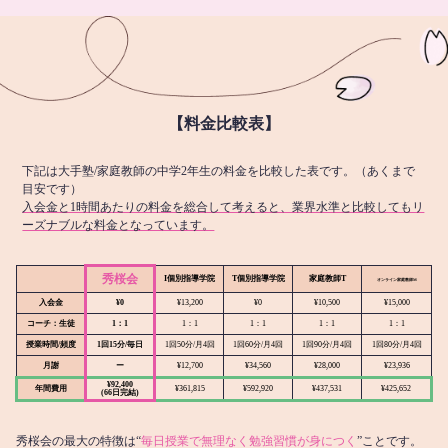
【料金比較表】
下記は大手塾/家庭教師の中学2年生の料金を比較した表です。（あくまで
目安です）
入会金と1時間あたりの料金を総合して考えると、業界水準と比較してもリ
ーズナブルな料金となっています。
秀桜会
I個別指導学院
T個別指導学院
家庭教師T
オンライン
家庭教師M
入会金
¥0
¥13,200
¥0
¥10,500
¥15,000
コーチ：生徒
1：1
1：1
1：1
1：1
1：1
授業時間/頻度
1回15分/毎日
1回50分/月4回
1回60分/月4回
1回90分/月4回
1回80分/月4回
月謝
ー
¥12,700
¥34,560
¥28,000
¥23,936
¥92,400
年間費用
¥361,815
¥592,920
¥437,531
¥425,652
(66日完結)
秀桜会の最大の特徴は“
毎日授業で無理なく勉強習慣が身につく
”ことです。