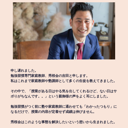
申し遅れました。
勉強習慣専門家庭教師、秀桜会の吉田と申します。
私はこれまで家庭教師や塾講師として多くの生徒を教えてきました。
その中で、「授業がある日はやる気を出してくれるけど、ない日はサ
ボりがちなんです。。」という親御様の声をよく耳にしました。
勉強習慣がつく前に塾や家庭教師に通わせても「わかったつもり」に
なるだけで、授業の内容が定着せず成績は伸びません。
秀桜会はこのような事態を解決したいという想いから生まれました。