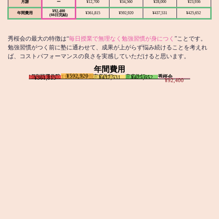
月謝
ー
¥12,700
¥34,560
¥28,000
¥23,936
¥92,400
年間費用
¥361,815
¥592,920
¥437,531
¥425,652
(66日完結)
秀桜会の最大の特徴は“
毎日授業で無理なく勉強習慣が身につく
”ことです。
勉強習慣がつく前に塾に通わせて、成果が上がらず悩み続けることを考えれ
ば、コストパフォーマンスの良さを実感していただけると思います。
年間費用
¥592,920
I個別指導学院
T個別指導学院
家庭教師T
家庭教師M
秀桜会
¥437,531
¥425,652
¥361,815
¥92,400