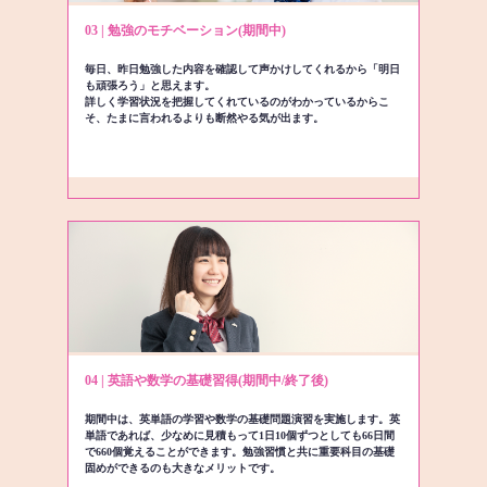
03 | 勉強のモチベーション(期間中)
毎日、昨日勉強した内容を確認して声かけしてくれるから「明日
も頑張ろう」と思えます。
詳しく学習状況を把握してくれているのがわかっているからこ
そ、たまに言われるよりも断然やる気が出ます。
04 | 英語や数学の基礎習得(期間中/終了後)
期間中は、英単語の学習や数学の基礎問題演習を実施します。英
単語であれば、少なめに見積もって1日10個ずつとしても66日間
で660個覚えることができます。勉強習慣と共に重要科目の基礎
固めができるのも大きなメリットです。