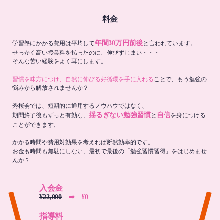
料金
年間30万円前後
学習塾にかかる費用は平均して
と言われています。
せっかく高い授業料を払ったのに、伸びずじまい・・・
そんな苦い経験をよく耳にします。
習慣を味方につけ、自然に伸びる好循環を手に入れる
ことで、もう勉強の
悩みから解放されませんか？
秀桜会では、短期的に通用するノウハウではなく、
揺るぎない勉強習慣
自信
期間終了後もずっと有効な、
と
を身につける
ことができます。
かかる時間や費用対効果を考えれば断然効率的です。
お金も時間も無駄にしない、最初で最後の「勉強習慣習得」をはじめませ
んか？
入会金
¥22,000
➡︎ ¥0
指導料