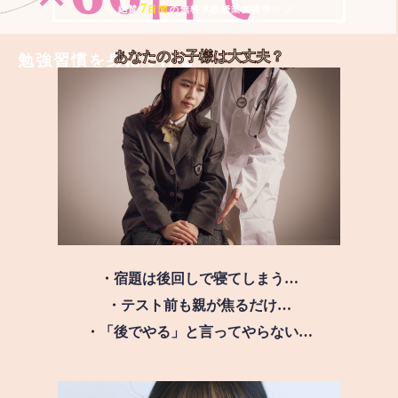
7
＼ 絶賛
日間
の無料体験授業実施中!! ／
あなたのお子様は
大丈夫？
勉強習慣を身につける
・宿題は後回しで寝てしまう…
・テスト前も親が焦るだけ…
・「後でやる」と言ってやらない…