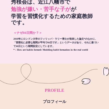
秀桜会は、近江八幡市で
勉強が嫌い・苦手な子が
が
学習を習慣化するための家庭教師
です。
＜ナゼ66日間か？＞
2010年にロンドン大学のフィリッパ・ラリー博士が発表した論文*のなかに、
「習慣化に必要な期間が平均で66日です」というデータがあり、それに基づい
て66日という期間設定にしています。
*：
How are habits formed: Modeling habit formation in the real world
PROFILE
プロフィール