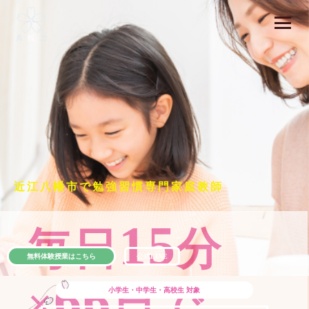
近江八幡市で勉強習慣専門家庭教師
15
毎日
分
無料体験授業はこちら
公式LINE
66
×
日で
小学生・中学生・高校生
対象