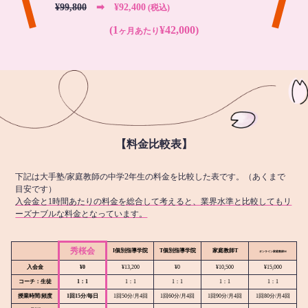
¥99,800
➡︎ ¥92,400
(税込)
(1
¥42,000)
ヶ月あたり
【料金比較表】
下記は大手塾/家庭教師の中学2年生の料金を比較した表です。（あくまで
目安です）
入会金と1時間あたりの料金を総合して考えると、業界水準と比較してもリ
ーズナブルな料金となっています。
秀桜会
I個別指導学院
T個別指導学院
家庭教師T
オンライン
家庭教師M
入会金
¥0
¥13,200
¥0
¥10,500
¥15,000
コーチ：生徒
1：1
1：1
1：1
1：1
1：1
授業時間/頻度
1回15分/毎日
1回50分/月4回
1回60分/月4回
1回90分/月4回
1回80分/月4回