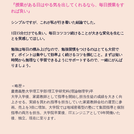
『授業がある日はやる気を出してくれるなら、毎日授業をす
れば良い』
シンプルですが、これが私が行き着いた結論でした。
1日15分だけでも良い。毎日コツコツ続けることが大きな変化を生むこ
とを実感してほしい。
勉強は毎日の積み上げなので、勉強習慣をつけるのはとても大切で
す。ポイントは集中して効率よく続けるコツを掴むこと。まずは短い
時間から無理なく学習できるようにサポートするので、一緒にがんば
りましょう。
＜略歴＞
慶應義塾大学理工学部/理工学研究科(理論物理学)卒
大学入学後、家庭教師として指導を開始し担当生徒の成績を大きく向
上させる。実績を買われ指導を担当していた家庭教師会社の運営に参
画。売上を3倍に増加。大学院では地域密着型の塾にて集団指導と個別
指導の両方を担当。大学院卒業後、ITエンジニアとして6年間働いた
後、独立。現在に至ります。