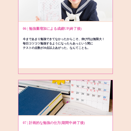
06 | 勉強量増加による成績UP(終了後)
今まであまり勉強できてなかったからこそ、伸び代は無限大！
毎日コツコツ勉強するようになったらあっという間に
テストの点数が20点以上あがった、なんてことも。
07 | 計画的な勉強の仕方(期間中/終了後)