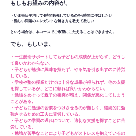
もしもお望みの内容が、
・いま毎日平均して4時間勉強しているのを6時間に伸ばしたい
・難しい問題のエレガントな解き方を教えて欲しい
という場合は、本コースでご希望にこたえることはできません。
でも、もしいま、
・一生懸命サポートしても子どもの成績が上がらず、どうし
て良いかわからない。
・子どもが勉強に興味を持たず、やる気を引き出すのに苦労
している。
・学校や塾の授業だけでは十分な成果が得られず、他の支援
を探しているが、どこに頼れば良いかわからない。
・勉強をめぐって親子の衝突が増え、関係が悪化してしまう
ことがある。
・子どもに勉強の習慣をつけさせるのが難しく、継続的に勉
強させるための工夫に苦労している。
・子どもの学習の遅れについて、適切な支援を探すことに苦
労している。
・勉強が苦手なことにより子どもがストレスを抱えているの