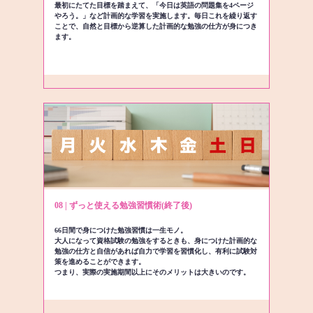
最初にたてた目標を踏まえて、「今日は英語の問題集を4ページ
やろう。」など計画的な学習を実施します。毎日これを繰り返す
ことで、自然と目標から逆算した計画的な勉強の仕方が身につき
ます。
08 | ずっと使える勉強習慣術(終了後)
66日間で身につけた勉強習慣は一生モノ。
大人になって資格試験の勉強をするときも、身につけた計画的な
勉強の仕方と自信があれば自力で学習を習慣化し、有利に試験対
策を進めることができます。
つまり、実際の実施期間以上にそのメリットは大きいのです。