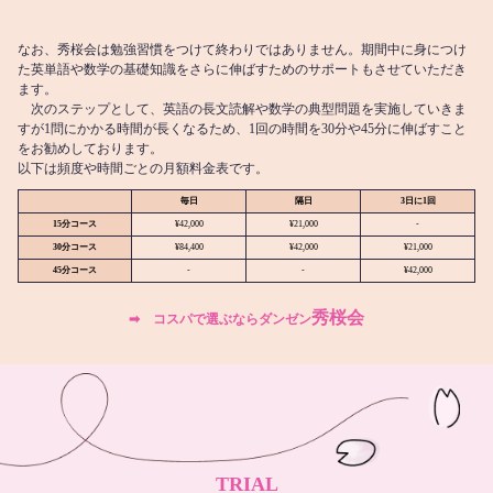
なお、秀桜会は勉強習慣をつけて終わりではありません。期間中に身につけ
た英単語や数学の基礎知識をさらに伸ばすためのサポートもさせていただき
ます。
次のステップとして、英語の長文読解や数学の典型問題を実施していきま
すが1問にかかる時間が長くなるため、1回の時間を30分や45分に伸ばすこと
をお勧めしております。
以下は頻度や時間ごとの月額料金表です。
毎日
隔日
3日に1回
15分コース
¥42,000
¥21,000
-
30分コース
¥84,400
¥42,000
¥21,000
45分コース
-
-
¥42,000
秀桜会
➡︎ コスパで選ぶならダンゼン
TRIAL