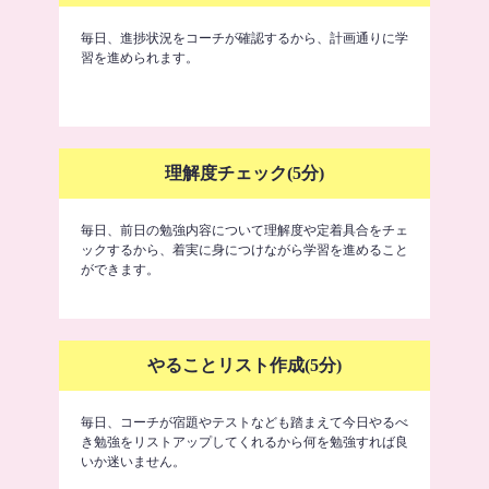
毎日、進捗状況をコーチが確認するから、計画通りに学
習を進められます。
理解度チェック(5分)
毎日、前日の勉強内容について理解度や定着具合をチェ
ックするから、着実に身につけながら学習を進めること
ができます。
やることリスト作成(5分)
毎日、コーチが宿題やテストなども踏まえて今日やるべ
き勉強をリストアップしてくれるから何を勉強すれば良
いか迷いません。