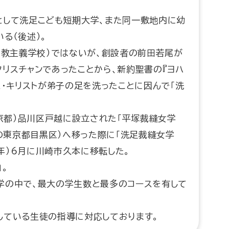
として洗足こども短期大学、また同一敷地内に幼
る（後述）。
ト教主義学校）ではないが、創設者の前田若尾が
リスチャンであったことから、新約聖書の『ヨハ
ス・キリストが弟子の足を洗ったことに因んで「洗
東京都）品川区戸越に設立された「平塚裁縫女学
在の東京都目黒区）へ移った際に「洗足裁縫女学
1年）6月に川崎市久本に移転した。
。
学の中で、最大の学生数と最多のコースを有して
している生徒の指導に対応しております。