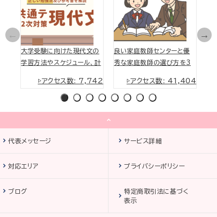
大学受験に向けた現代文の
良い家庭教師センターと優
日
学習方法やスケジュール、計
秀な家庭教師の選び方を3
オ
画の立て方を紹介
つの条件で紹介
▷アクセス数: 7,742
▷アクセス数: 41,404
1
2
3
4
5
6
7
8
代表メッセージ
サービス詳細
対応エリア
プライバシーポリシー
ブログ
特定商取引法に基づく
表示