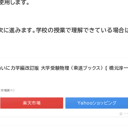
使用します。
ら次に進みます。学校の授業で理解できている場合
に力学編改訂版 大学受験物理 （東進ブックス） [ 橋元淳
楽天市場調べ）
楽天市場
Yahooショッピング
ポ