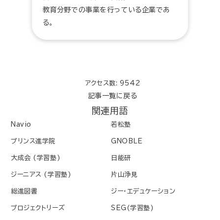
教育分野での事業を行っている企業であ
る。
アクセス数: 9542
記事一覧に戻る
関連用語
Navio
若松塾
プリンス進学院
GNOBLE
大成会 (学習塾)
日能研
ジーニアス (学習塾)
片山浄見
総進図書
ジー・エデュケーション
プロジェクトリーズ
SEG(学習塾)