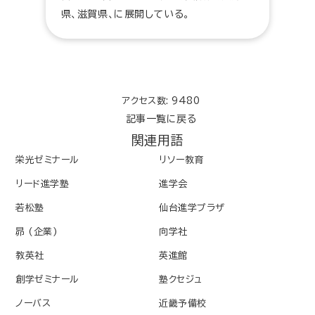
県、滋賀県、に展開している。
アクセス数: 9480
記事一覧に戻る
関連用語
栄光ゼミナール
リソー教育
リード進学塾
進学会
若松塾
仙台進学プラザ
昴 (企業)
向学社
教英社
英進館
創学ゼミナール
塾クセジュ
ノーバス
近畿予備校