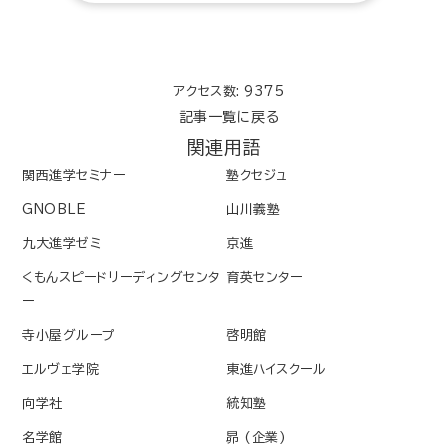
アクセス数: 9375
記事一覧に戻る
関連用語
関西進学セミナー
塾クセジュ
GNOBLE
山川義塾
九大進学ゼミ
京進
くもんスピードリーディングセンタ
育英センター
ー
寺小屋グループ
啓明館
エルヴェ学院
東進ハイスクール
向学社
統知塾
名学館
昴 (企業)