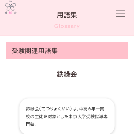
用語集
Glossary
受験関連用語集
鉄緑会
鉄緑会（てつりょくかい）は、中高6年一貫
校の生徒を対象とした東京大学受験指導専
門塾。