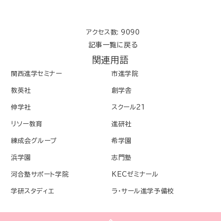
アクセス数: 9090
記事一覧に戻る
関連用語
関西進学セミナー
市進学院
教英社
創学舎
伸学社
スクール21
リソー教育
進研社
練成会グループ
希学園
浜学園
志門塾
河合塾サポート学院
KECゼミナール
学研スタディエ
ラ・サール進学予備校