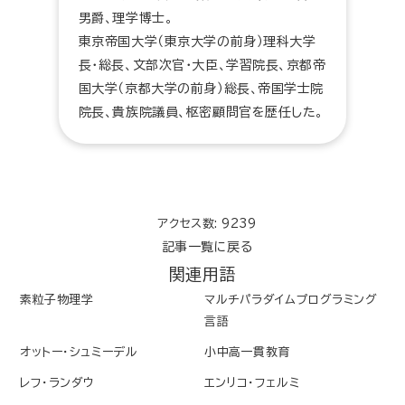
男爵、理学博士。
東京帝国大学（東京大学の前身）理科大学
長・総長、文部次官・大臣、学習院長、京都帝
国大学（京都大学の前身）総長、帝国学士院
院長、貴族院議員、枢密顧問官を歴任した。
アクセス数: 9239
記事一覧に戻る
関連用語
素粒子物理学
マルチパラダイムプログラミング
言語
オットー・シュミーデル
小中高一貫教育
レフ・ランダウ
エンリコ・フェルミ