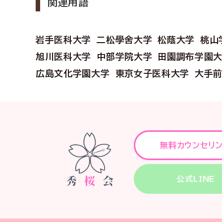
関連用語
岩手医科大学
二松學舍大学
松蔭大学
桃山
旭川医科大学
中部学院大学
田園調布学園
広島文化学園大学
東京女子医科大学
大手
無料カウンセリ
公式LINE