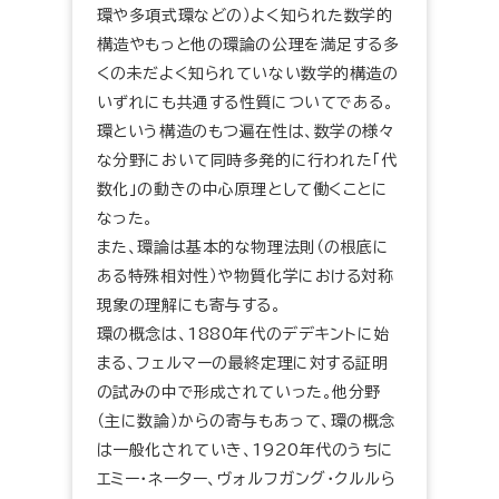
環や多項式環などの）よく知られた数学的
構造やもっと他の環論の公理を満足する多
くの未だよく知られていない数学的構造の
いずれにも共通する性質についてである。
環という構造のもつ遍在性は、数学の様々
な分野において同時多発的に行われた「代
数化」の動きの中心原理として働くことに
なった。
また、環論は基本的な物理法則（の根底に
ある特殊相対性）や物質化学における対称
現象の理解にも寄与する。
環の概念は、1880年代のデデキントに始
まる、フェルマーの最終定理に対する証明
の試みの中で形成されていった。他分野
（主に数論）からの寄与もあって、環の概念
は一般化されていき、1920年代のうちに
エミー・ネーター、ヴォルフガング・クルルら