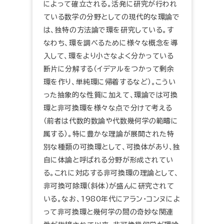
によって確立される。活発に研究が行われ
ている数学の分野としての現代的な環論で
は、独特の方法論で環を研究している。す
なわち、環を調べるために様々な概念を導
入して、環をより小さなよく分かっている
断片に分解する（イデアルをつかって剰余
環を作り、単純環に帰着するなど）。こうい
った抽象的な性質に加えて、環論では可換
環と非可換環を様々な点で分けて考える
（前者は代数的数論や代数幾何学の範疇に
属する）。特に豊かな理論が展開された特
別な種類の可換環として、可換体があり、独
自に体論と呼ばれる分野が形成されてい
る。これに対応する非可換環の理論として、
非可換可除環（斜体）が盛んに研究されて
いる。なお、1980年代にアラン・コンヌによ
って非可換環と幾何学の間の奇妙な関連