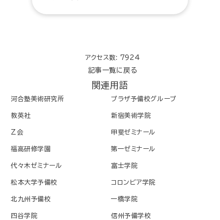
アクセス数: 7924
記事一覧に戻る
関連用語
河合塾美術研究所
プラザ予備校グループ
教英社
新宿美術学院
Z会
甲斐ゼミナール
福高研修学園
第一ゼミナール
代々木ゼミナール
富士学院
松本大学予備校
コロンビア学院
北九州予備校
一橋学院
四谷学院
信州予備学校