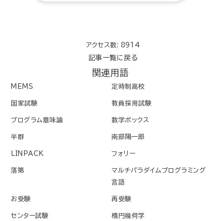
アクセス数: 8914
記事一覧に戻る
関連用語
MEMS
定時制高校
国家試験
教員採用試験
プログラム意味論
数学ボックス
半群
南部陽一郎
LINPACK
フォリー
落第
マルチパラダイムプログラミング
言語
お受験
再受験
センター試験
楕円幾何学