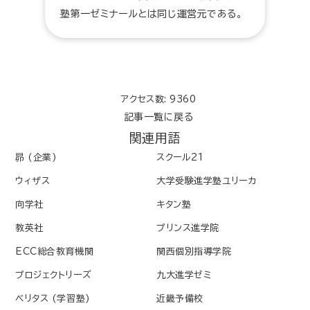
塾第一ゼミナールとは同じ運営元である。
アクセス数: 9360
記事一覧に戻る
関連用語
昴 (企業)
スクール21
ウィザス
大学受験進学塾ユリーカ
向学社
キタン塾
教英社
プリンス進学院
ECC総合教育機関
関西個別指導学院
プロジェクトリーズ
九大進学ゼミ
ベリタス (学習塾)
近畿予備校