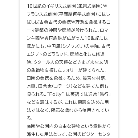
18世紀のイギリス式庭園（風景式庭園）や
フランス式庭園（平面幾何学式庭園）にはし
ばしば古典古代の美徳や理想を象徴するロ
ーマ建築の神殿や廃墟が設けられた。ロマ
ン主義や異国趣味が広がった18世紀には
ほかにも、中国風（シノワズリ）の寺院、古代
エジプトのピラミッド、廃墟と化した修道
院、タタール人の天幕などさまざまな文明
の象徴物を模したフォリーが建てられた。
田園の美徳を象徴するため、質素な村落、
水車、田舎家（コテージ）などを建てた例も
見られる。“Folly” は英語では通常「愚行」
などを意味するが、これは悪意を込めた用
法ではなく、陽気な戯れから使用されてい
る。
庭園や公園内の自由な建物という意味から
派生した用法として、公園のビジターセンタ