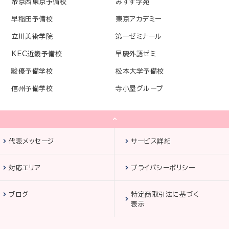
帝京西東京予備校
みすず学苑
早稲田予備校
東京アカデミー
立川美術学院
第一ゼミナール
KEC近畿予備校
早慶外語ゼミ
駿優予備学校
松本大学予備校
信州予備学校
寺小屋グループ
代表メッセージ
サービス詳細
対応エリア
プライバシーポリシー
ブログ
特定商取引法に基づく
表示