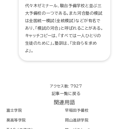
代々木ゼミナール、駿台予備学校と並ぶ三
大予備校の一つである。また河合塾の模試
は全国統一模試（全統模試）などが有名で
あり、「模試の河合」と呼ばれることがある。
キャッチコピーは、「すべては一人ひとりの
生徒のために」。塾訓は、「汝自らを求め
よ」。
アクセス数: 7927
記事一覧に戻る
関連用語
富士学院
早稲田予備校
葵高等学院
岡山進研学院