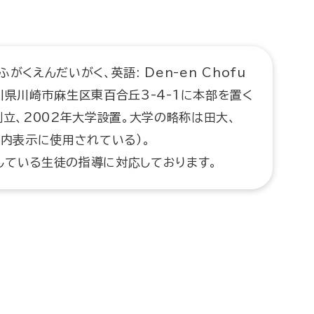
くえんだいがく、英語: Den-en Chofu
、神奈川県川崎市麻生区東百合丘3-4-1に本部を置く
創立、2002年大学設置。大学の略称は田大、
案内表示に使用されている）。
している生徒の指導に対応しております。