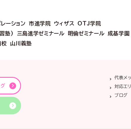
ポレーション
市進学院
ウィザス
OTJ学院
学習塾)
三島進学ゼミナール
明倫ゼミナール
成基学園
備校
山川義塾
代表メ
ング
対応エ
ブログ