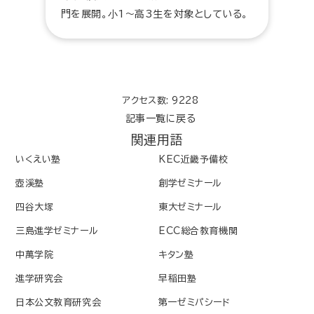
門を展開。⼩1〜高3生を対象としている。
アクセス数: 9228
記事一覧に戻る
関連用語
いくえい塾
KEC近畿予備校
壺溪塾
創学ゼミナール
四谷大塚
東大ゼミナール
三島進学ゼミナール
ECC総合教育機関
中萬学院
キタン塾
進学研究会
早稲田塾
日本公文教育研究会
第一ゼミパシード