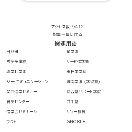
アクセス数: 9412
記事一覧に戻る
関連用語
日能研
希学園
秀英予備校
リード進学塾
興学社学園
東日本学院
ジー・コミュニケーション
城南学園 (学習塾)
関西進学セミナー
河合塾サポート学院
育英センター
井手塾
信学会ゼミナール
リソー教育
フクト
GNOBLE