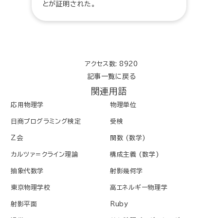
とが証明された。
アクセス数: 8920
記事一覧に戻る
関連用語
応用物理学
物理単位
日商プログラミング検定
受検
Z会
関数 (数学)
カルツァ＝クライン理論
構成主義 (数学)
抽象代数学
射影幾何学
東京物理学校
高エネルギー物理学
射影平面
Ruby