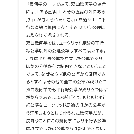
ド幾何学の一つである。双曲幾何学の場合
には、「ある直線 L とその直線の外にある
点 p が与えられたとき、p を通り L に平
行な直線は無限に存在する」という公理に
支えられて構成される。
双曲幾何学では、ユークリッド原論の平行
線公準以外の公理公準はすべて成立する。
これは平行線公準が独立した公準であり、
ほかの公準からは証明できないということ
である。なぜならば他の公準から証明でき
るとすればその他の全ての公準が成り立つ
双曲幾何学でも平行線公準が成り立つはず
だからである。この幾何学は、もともと平行
線公準をユークリッド原論のほかの公準か
ら証明しようとして作られた幾何学だが、
皮肉なことにこの幾何学により平行線公準
は独立でほかの公準からは証明できないこ