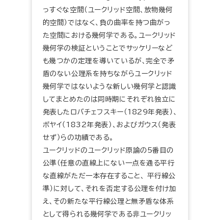
っすぐな空間（ユークリッド空間、放物幾何
的空間）ではなく、負の曲率を持つ曲がっ
た空間における幾何学である。ユークリッド
幾何学の検証ということでサッケリーなど
も幾つかの定理を導いているが、完全で矛
盾のない公理系を持ちながらユークリッド
幾何学ではないような新しい幾何学と認識
してまとめたのは同時期にそれぞれ独立に
発表したロバチェフスキー（1829年発表）、
ボヤイ（1832年発表）、およびガウス（発表
せず）らの功績である。
ユークリッドのユークリッド原論の5番目の
公準（任意の直線上にない一点を通る平行
な直線がただ一本存在すること、 平行線公
準）に対して、それを否定する公理を付け加
え、その新たな平行線公理と無矛盾な体系
として得られる幾何学である非ユークリッ