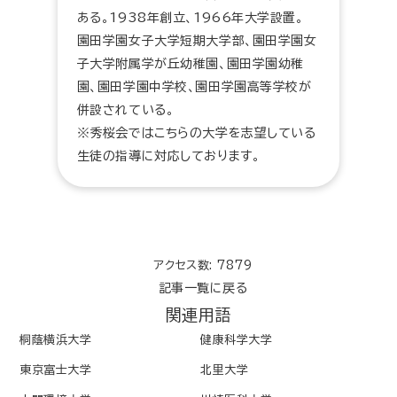
ある。1938年創立、1966年大学設置。
園田学園女子大学短期大学部、園田学園女
子大学附属学が丘幼稚園、園田学園幼稚
園、園田学園中学校、園田学園高等学校が
併設されている。
※秀桜会ではこちらの大学を志望している
生徒の指導に対応しております。
アクセス数: 7879
記事一覧に戻る
関連用語
桐蔭横浜大学
健康科学大学
東京富士大学
北里大学