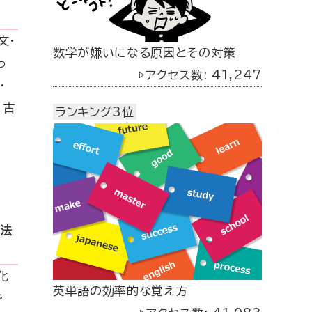
文・
数学が嫌いになる原因とその対策
っ
▷アクセス数: 41,247
・
 古
ランキング3位
強法
化
英単語の効率的な覚え方
で