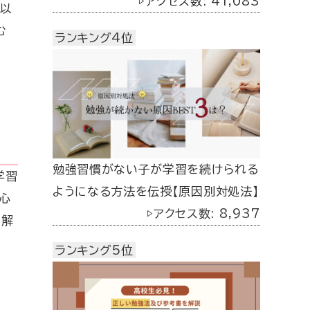
▷アクセス数: 41,083
の以
む
ランキング4位
勉強習慣がない子が学習を続けられる
学習
ようになる方法を伝授【原因別対処法】
心
▷アクセス数: 8,937
理解
ランキング5位