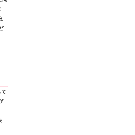
ま
意
ど
して
が
ま