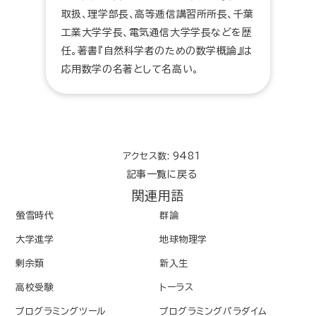
取扱、理学部長、高等逓信講習所所長、千葉
工業大学学長、電気通信大学学長などを歴
任。著書『自然科学者のための数学概論』は
応用数学の名著として名高い。
アクセス数: 9481
記事一覧に戻る
関連用語
螢雪時代
群論
大学進学
地球物理学
剰余類
新入生
高校受験
トーラス
プログラミングツール
プログラミングパラダイム